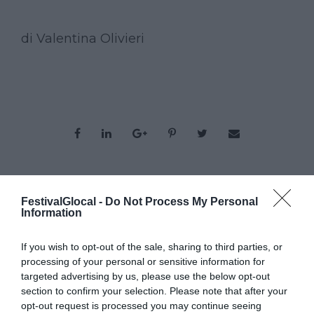
di Valentina Olivieri
ORGANIZZATO DA
FestivalGlocal -
Do Not Process My Personal
Information
If you wish to opt-out of the sale, sharing to third parties, or
processing of your personal or sensitive information for
targeted advertising by us, please use the below opt-out
section to confirm your selection. Please note that after your
CON IL SUPPORTO DI
opt-out request is processed you may continue seeing