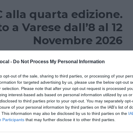
 alla quarta edizione.
a Varese dall’8 al 12
Novembre 2026
ARI
,
FESTIVAL GLOCAL 2026
,
GLOCAL DOC 2026
ocal -
Do Not Process My Personal Information
festival del documentario che si terrà a Varese
to opt-out of the sale, sharing to third parties, or processing of your per
il successo delle prime tre edizioni (con circa
formation for targeted advertising by us, please use the below opt-out s
r selection. Please note that after your opt-out request is processed y
C ritorna con una selezione, in corso in queste
eing interest-based ads based on personal information utilized by us or
iegata, con documentari provenienti da tutto il
disclosed to third parties prior to your opt-out. You may separately opt-
losure of your personal information by third parties on the IAB’s list of
mondo, pronti a...
. This information may also be disclosed by us to third parties on the
IA
Participants
that may further disclose it to other third parties.