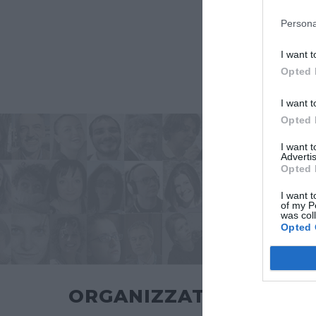
Persona
I want t
Opted 
I want t
Opted 
I want 
Advertis
Opted 
I want t
of my P
was col
Opted 
ORGANIZZATO DA