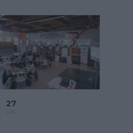
27
LUG