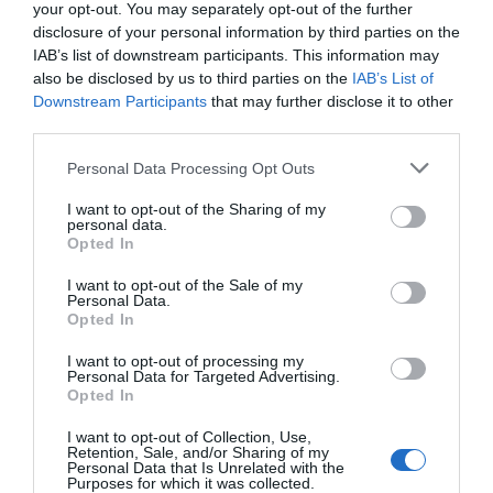
Pozzecco, per arrivare ai Meneghin:
your opt-out. You may separately opt-out of the further
disclosure of your personal information by third parties on the
Andrea sul parquet e Dino nel
IAB’s list of downstream participants. This information may
management. La storia di un successo che
also be disclosed by us to third parties on the
IAB’s List of
Downstream Participants
that may further disclose it to other
diventa storia di uomini, amicizie e
third parties.
relazioni padre-figlio. Durante la serata
Personal Data Processing Opt Outs
alcuni dei protagonisti di quello storico
Europeo daranno vita ad un talk show
I want to opt-out of the Sharing of my
personal data.
dove i ricordi andranno di pari passo con
Opted In
gli aneddoti e coi segreti tecnici legati alla
I want to opt-out of the Sale of my
Personal Data.
realizzazione di un prodotto innovativo per
Opted In
il giornalismo sportivo italiano.
I want to opt-out of processing my
Personal Data for Targeted Advertising.
Le serate hanno inizio alle 21 e sono ad
Opted In
ingresso libero.
I want to opt-out of Collection, Use,
Retention, Sale, and/or Sharing of my
www.festivalglocal.it
Personal Data that Is Unrelated with the
Purposes for which it was collected.