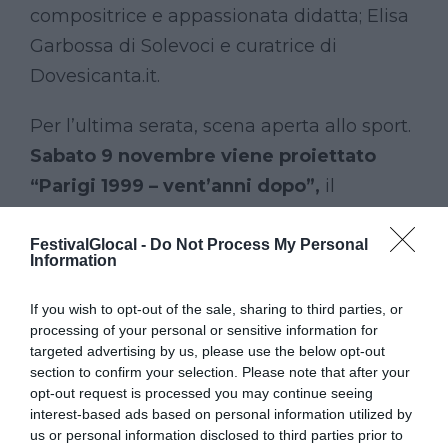
compositrice e appassionata didatta; Elisa
Garbossa di Solevoci e curatrice di
Dovesicanta.it.
Per l’ultima serata, scena aperta allo sport.
Sabato 9 novembre viene proiettato
“Parigi 1999 – vent’anni dopo”,
il
docufilm realizzato dal giornalista
Alessandro Mamoli e dal fotografo e
FestivalGlocal -
Do Not Process My Personal
Information
videomaker Simone Raso che racconta
l’epica vittoria dell’ItalBasket ai
If you wish to opt-out of the sale, sharing to third parties, or
processing of your personal or sensitive information for
Campionati europei in Francia attraverso
targeted advertising by us, please use the below opt-out
le testimonianze dirette dei protagonisti.
section to confirm your selection. Please note that after your
Dal coach Bogdan Tanjevic fino a Carlton
opt-out request is processed you may continue seeing
interest-based ads based on personal information utilized by
Myers, Gianluca Basile e Gianmarco
us or personal information disclosed to third parties prior to