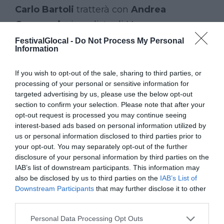
Carlo Bartoli
tratterà con
Andrea
Camurani
, giornalista di
Varesenews
, un
problema sociale che riguarda la società e
FestivalGlocal -
Do Not Process My Personal
Information
la quotidianità in un panel dal titolo “Il
suicidio e la deontologia professionale”.
If you wish to opt-out of the sale, sharing to third parties, or
processing of your personal or sensitive information for
Racket, usura e riciclaggio sono piaghe
targeted advertising by us, please use the below opt-out
section to confirm your selection. Please note that after your
che devono essere contrastate, ed è una
opt-out request is processed you may continue seeing
manovra che può partire anche dalla
interest-based ads based on personal information utilized by
us or personal information disclosed to third parties prior to
pubblica amministrazione, ma come? A
your opt-out. You may separately opt-out of the further
spiegarlo ci saranno
Paola Ciaccio
della
disclosure of your personal information by third parties on the
IAB’s list of downstream participants. This information may
Direzione Investigativa Antimafia;
Mario
also be disclosed by us to third parties on the
IAB’s List of
Turla
partner a
Txt Risk
Downstream Participants
that may further disclose it to other
Solutions,
Francesco Vignola
third parties.
Responsabile del Dipartimento di
Personal Data Processing Opt Outs