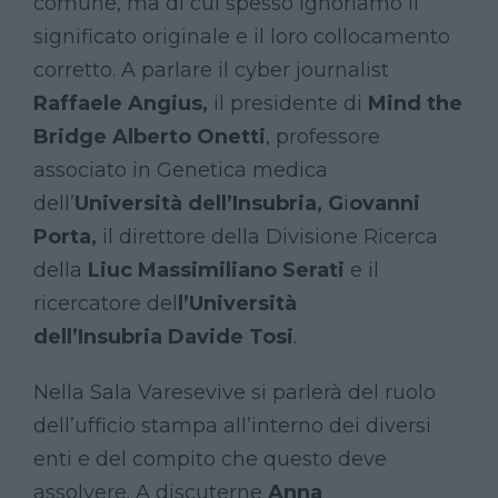
comune, ma di cui spesso ignoriamo il
significato originale e il loro collocamento
corretto. A parlare il cyber journalist
Raffaele Angius,
il presidente di
Mind the
Bridge
Alberto Onetti
, professore
associato in Genetica medica
dell’
Università dell’Insubria, G
i
ovanni
Porta,
il direttore della Divisione Ricerca
della
Liuc
Massimiliano Serati
e il
ricercatore del
l’Università
dell’Insubria
Davide Tosi
.
Nella Sala Varesevive si parlerà del ruolo
dell’ufficio stampa all’interno dei diversi
enti e del compito che questo deve
assolvere. A discuterne
Anna