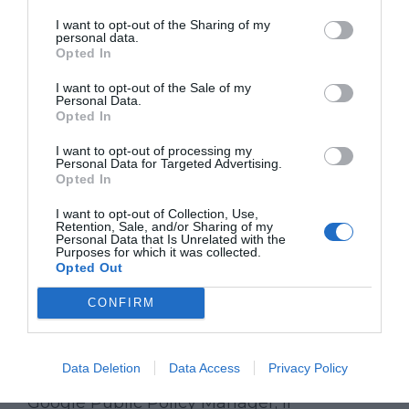
Formazione di Avviso Pubblico e il
I want to opt-out of the Sharing of my
giornalista di
Varesenews
Nando
personal data.
Opted In
Mastrillo
.
I want to opt-out of the Sale of my
Personal Data.
Andrea Nelson Mauro
, data journalist,
Opted In
proporrà nella Sala F in Piazza
I want to opt-out of processing my
Montegrappa, un corso per imparare a
Personal Data for Targeted Advertising.
Opted In
utilizzare e analizzare al meglio i dati per
I want to opt-out of Collection, Use,
poi essere capaci di inserirli all’interno
Retention, Sale, and/or Sharing of my
Personal Data that Is Unrelated with the
della narrazione giornalistica.
Purposes for which it was collected.
Opted Out
Nella Sala Campiotti dalle 17 ci sarà la
CONFIRM
possibilità di assistere a un dibattito
sull’ecosistema del giornalismo digitale
Data Deletion
Data Access
Privacy Policy
locale, interverranno:
Enrico Bellini
,
Google Public Policy Manager; il