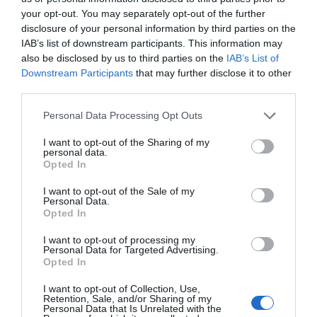
your opt-out. You may separately opt-out of the further
disclosure of your personal information by third parties on the
IAB’s list of downstream participants. This information may
also be disclosed by us to third parties on the
IAB’s List of
Downstream Participants
that may further disclose it to other
third parties.
Personal Data Processing Opt Outs
I want to opt-out of the Sharing of my
personal data.
Opted In
I want to opt-out of the Sale of my
Personal Data.
Opted In
I want to opt-out of processing my
Personal Data for Targeted Advertising.
Infine
Raffaele Angius
, cyberjournalist, ha
Opted In
trattato un argomento molto delicato,
I want to opt-out of Collection, Use,
Retention, Sale, and/or Sharing of my
quello della cybersecurity. Ha voluto
Personal Data that Is Unrelated with the