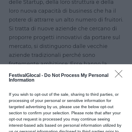
delle Startup, della loro struttura e della
loro nuova capacità di business che ha il
potere di attrarre un alto numero di fruitori.
Si tratta di nuove aziende che cercano di
proporre progetti innovativi da portare sul
mercato, si distinguono dalle vecchie
aziende tradizionali perché sono
fortemente ambiziose. Esse hanno la
necessità di anticipare gli investimenti,
FestivalGlocal -
Do Not Process My Personal
Information
questo le porta ad avere un profilo di
rischio molto elevato visto che si muovono
If you wish to opt-out of the sale, sharing to third parties, or
sulla frontiera dell’innovazione. Le startup
processing of your personal or sensitive information for
targeted advertising by us, please use the below opt-out
prevedono progetti ambiziosi e riescono
section to confirm your selection. Please note that after your
ad ampliare il modo di pensare delle
opt-out request is processed you may continue seeing
persone.
interest-based ads based on personal information utilized by
us or personal information disclosed to third parties prior to