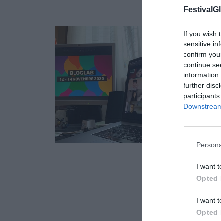
FestivalGl
If you wish 
sensitive in
confirm you
continue se
information 
further disc
participants
Downstream 
Persona
17
I want t
Opted 
NOV
I want t
Opted 