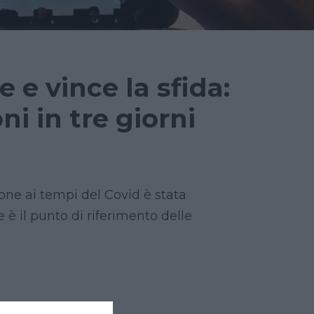
e e vince la sfida:
ni in tre giorni
one ai tempi del Covid è stata
e è il punto di riferimento delle