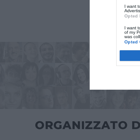
I want 
Advertis
Opted 
I want t
of my P
was col
Opted 
ORGANIZZATO 