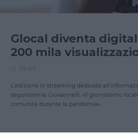
Glocal diventa digital
200 mila visualizzazio
NEWS
L’edizione in streaming dedicata all’informazi
seguitissima. Giovannelli: «Il giornalismo local
comunità durante la pandemia»