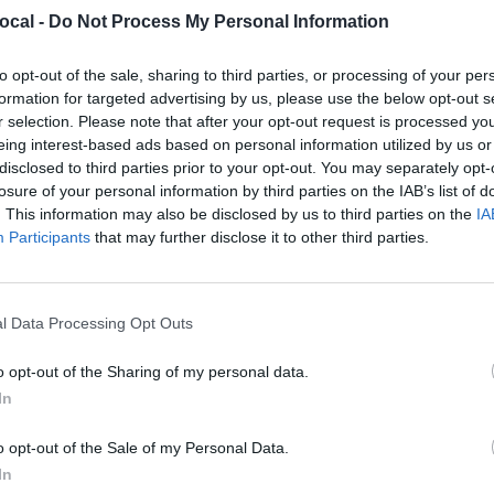
ocal -
Do Not Process My Personal Information
“Gli anticorpi” vinco
to opt-out of the sale, sharing to third parties, or processing of your per
formation for targeted advertising by us, please use the below opt-out s
di BlogLab
r selection. Please note that after your opt-out request is processed y
eing interest-based ads based on personal information utilized by us or
disclosed to third parties prior to your opt-out. You may separately opt-
IN EVIDENZA
BLOGLAB
losure of your personal information by third parties on the IAB’s list of
. This information may also be disclosed by us to third parties on the
IA
Participants
that may further disclose it to other third parties.
Tommaso Lattanzio, Beatrice Monti, Alessia Gine
Sono loro i vincitori dell’edizione 2020 di Blog
ragazzi organizzato in occasione di Festival G
l Data Processing Opt Outs
Regionale della Lombardia. La loro squadra “Gl
o opt-out of the Sharing of my personal data.
classificata tra le 20 che si sono...
In
o opt-out of the Sale of my Personal Data.
In