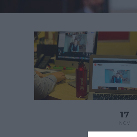
17
NOV