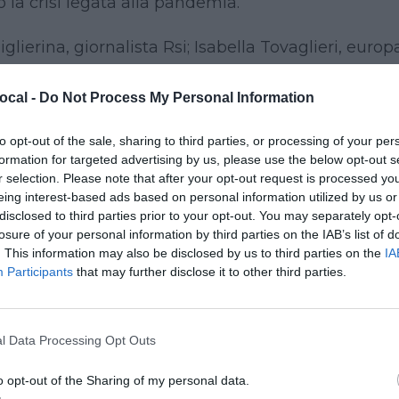
o la crisi legata alla pandemia.
lierina, giornalista Rsi; Isabella Tovaglieri, euro
rlamentare PD (in collegamento) . Modera: Michele
ocal -
Do Not Process My Personal Information
to opt-out of the sale, sharing to third parties, or processing of your per
ne Estense
formation for targeted advertising by us, please use the below opt-out s
r selection. Please note that after your opt-out request is processed y
mpo della cura e dell’impegno nel giornalismo tra
eing interest-based ads based on personal information utilized by us or
ntazione di quattro progetti:
disclosed to third parties prior to your opt-out. You may separately opt-
losure of your personal information by third parties on the IAB’s list of
. This information may also be disclosed by us to third parties on the
IA
getto editoriale dentro la pandemia. Kronos è il t
Participants
that may further disclose it to other third parties.
tutti. Kairos è invece il tempo soggettivo, che viv
airos è il titolo di un podcast che VareseNews ha r
sioni siano cambiate durante la pandemia. Con A
l Data Processing Opt Outs
; Tomaso Bassani, vicedirettore di VareseNews.
o opt-out of the Sharing of my personal data.