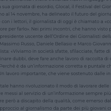
a sua giornata di esordio, Glocal, il Festival del Gi
 al 14 novembre, ha delineato il futuro del giornal
e con i lettori, il giornalista di oggi è chiamato a 
iore per farlo». Nei primi incontri, che hanno visto pr
presidente uscente dell’Ordine dei Giornalisti del
, Massimo Russo, Daniele Bellasio e Marco Giovann
sta: «Viviamo in società sfatte, sfilacciate, fatte di i
are dubbi, deve fare anche lavoro di raccolta di 
. Perché è da un’informazione corretta e puntale 
 Un lavoro importante, che viene sostenuto dalle i
digitale hanno rivoluzionato il modo di lavorare delle
e messi al servizio di un’informazione sempre più
e però a discapito della qualità, come emerso dal
l’approccio al giornalismo da parte dei più giovani 