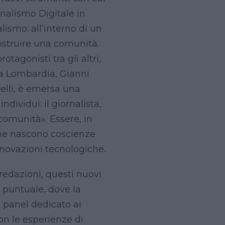
ornalismo Digitale in
ismo: all’interno di un
«costruire una comunità.
otagonisti tra gli altri,
la Lombardia, Gianni
elli, è emersa una
ndividui: il giornalista,
comunità». Essere, in
che nascono coscienze
nnovazioni tecnologiche.
 redazioni, questi nuovi
 puntuale, dove la
 panel dedicato ai
con le esperienze di