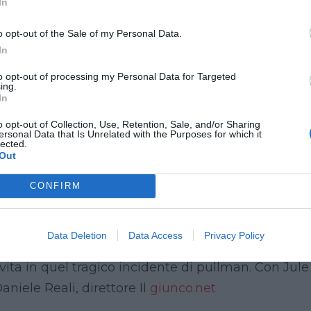
In
icilia nei luoghi di Matteo Messina Denaro, il latita
o opt-out of the Sale of my Personal Data.
In
e raccontano quei giorni di reportage: Il suo pro
to opt-out of processing my Personal Data for Targeted
rtale di informazione TP24 che ha fondato e che diri
ing.
In
. Le querele, le denunce, le inchieste, i piccoli e 
o opt-out of Collection, Use, Retention, Sale, and/or Sharing
 vita come la sua, quella di giornalista non “resi
ersonal Data that Is Unrelated with the Purposes for which it
lected.
o, direttore di Tp24.
Out
sogno infranto di Elena Maestrini”. Dal quotidiano Il
CONFIRM
zione dei tragici fatti accaduti il 20 marzo 2016 a
collega Valencia e Barcellona, all’altezza di Fregi
Data Deletion
Data Access
Privacy Policy
 non dimenticare la storia di Elena Maestrini e del
vita in quel tragico incidente di pullman. Con Jule
aniele Reali, direttore Il
giunco.net