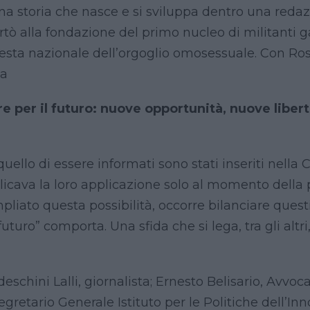
. Una storia che nasce e si sviluppa dentro una redaz
rtò alla fondazione del primo nucleo di militanti g
esta nazionale dell’orgoglio omosessuale. Con Ros
na
vere per il futuro: nuove opportunità, nuove libe
e quello di essere informati sono stati inseriti nella
plicava la loro applicazione solo al momento della
liato questa possibilità, occorre bilanciare questi 
turo” comporta. Una sfida che si lega, tra gli altri,
schini Lalli, giornalista; Ernesto Belisario, Avvoc
gretario Generale Istituto per le Politiche dell’In