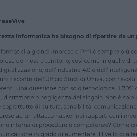
reseVive
curezza informatica ha bisogno di ripartire da un
informatici a grandi imprese e Pmi è sempre più ce
rese del nostro territorio, così come in quelle di t
gitalizzazione, dell’industria 4.0 e dell’intelligenza
ni riscontri dell’Ufficio Studi di Univa, con risvolti
enti. Una questione non solo tecnologica. Il 70% d
tà, distrazione o negligenza del singolo. Non è sol
 soprattutto di cultura, sensibilità, comunicazione
rese ad un attacco hacker nei rapporti con i me
ione interna di procedure e competenze? Come crea
municazione in grado di aumentare il livello di alle