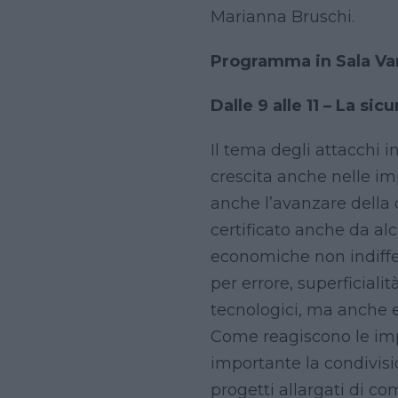
Marianna Bruschi.
Programma in Sala Va
Dalle 9 alle 11 – La si
Il tema degli attacchi 
crescita anche nelle imp
anche l’avanzare della di
certificato anche da alcu
economiche non indiffer
per errore, superficiali
tecnologici, ma anche e
Come reagiscono le imp
importante la condivis
progetti allargati di co