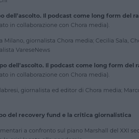
chi
empo dell’ascolto. Il podcast come long form del 
ato in collaborazione con Chora media).
 Milano, giornalista Chora media; Cecilia Sala, C
nalista VareseNews
empo dell’ascolto. Il podcast come long form del 
ato in collaborazione con Chora media).
abresi, giornalista ed editor di Chora media; Marco
empo del recovery fund e la critica giornalistica
amentari a confronto sul piano Marshall del XXI se