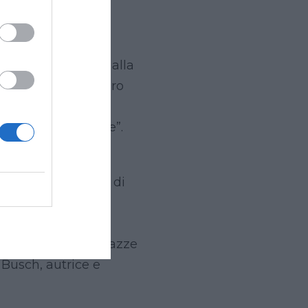
nte a capo di Cosa
gramma quotidiano alla
ge tuttora. Il lavoro
grandi sgarbi che
stente ma residente”.
 Giunco al racconto di
l chilometro 333
nals, in Catalogna,
le altre dodici ragazze
 Busch, autrice e