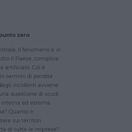
 punto zero
ntrale. Il fenomeno è in
utto il Paese, complice
 artificiale. Ciò è
 in termini di perdite
egli incidenti avviene
o una questione di scudi
 interna ed esterna.
dia? Quanto è
re sui territori
rta di tutte le imprese?