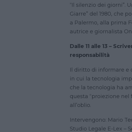
“Il silenzio dei giorni”
Giarre” del 1980, che po
a Palermo, alla prima F
autrice e giornalista O
Dalle 11 alle 13 – Scri
responsabilità
Il diritto di informare 
in cui la tecnologia im
che la tecnologia ha amp
questa “proiezione nel fu
all’oblio.
Intervengono: Mario Tede
Studio Legale E-Lex – Se