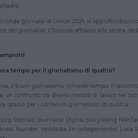
sRadio.
conda giornata di Glocal 2021, si approfondiscono
zio dei giornalisti. Chiusura affidata alla serata de
Campiotti
ncora tempo per il giornalismo di qualità?
a, il buon giornalismo richiede tempo. Il racconto 
a, un confronto tra diversi metodi di lavoro nel ten
 spazio per i contenuti giornalistici di qualità.
rg Støstad, Journalist Digital Storytelling NRKSp
nesi, founder, IrpiMedia (in collegamento); Luca Sof