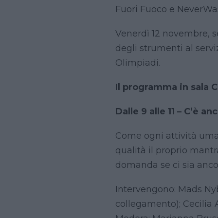
Fuori Fuoco e NeverWa
Venerdì 12 novembre, se
degli strumenti al servi
Olimpiadi.
Il programma in sala 
Dalle 9 alle 11 – C’è a
Come ogni attività uman
qualità il proprio mantr
domanda se ci sia ancora
Intervengono: Mads Nybo
collegamento); Cecilia A