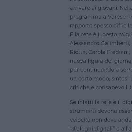
arrivare ai giovani. Nell
programma a Varese fino
rapporto spesso difficil
E la rete è il posto migl
Alessandro Galimberti, 
Riotta, Carola Frediani
nuova figura del giornali
pur continuando a semin
un certo modo, sintesi
critiche e consapevoli.
Se infatti la rete e il 
strumenti devono esser
velocità non deve andar
“dialoghi digitali” e al