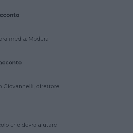
racconto
hora media. Modera:
racconto
 Giovannelli, direttore
colo che dovrà aiutare