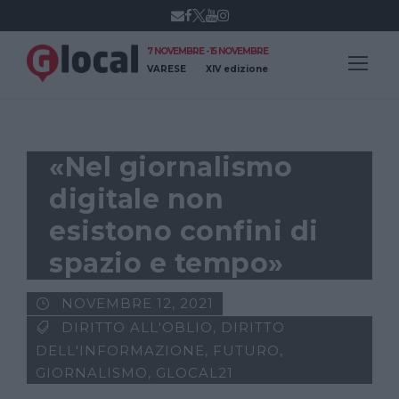
7 NOVEMBRE - 15 NOVEMBRE
VARESE
XIV edizione
«Nel giornalismo
digitale non
esistono confini di
spazio e tempo»
NOVEMBRE 12, 2021
DIRITTO ALL'OBLIO
,
DIRITTO
DELL'INFORMAZIONE
,
FUTURO
,
GIORNALISMO
,
GLOCAL21