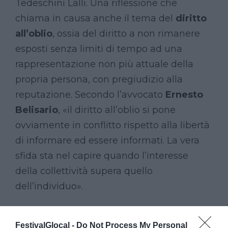
Tedeschini Lalli. Una riflessione che
chiama in causa anche il tema del
diritto
all’oblio
, ossia del diritto a non rimanere
esposti senza limiti di tempo ad una
rappresentazione non più attuale della
propria persona, con pregiudizio alla
reputazione. Secondo l’avvocato
Ernesto
Belisario
, «il diritto all’oblio si pone
ovviamente in conflitto rispetto alla libertà
di informare ed essere informati. La vera
sfida sta nel capire quando l’interesse
della collettività supera quello
dell’individuo».
FestivalGlocal -
Do Not Process My Personal