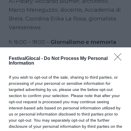
ATPdiary; Riccardo Blumer, architetto;
Marco Meneguzzo, docente, Accademia di
Brera. Coordina Erika La Rosa, giornalista
Varesenews
h 16:00 – 18:00 –
Giornalismo e memoria
Il giornalismo spesso vive gli anniversari
FestivalGlocal -
Do Not Process My Personal
Information
come un cliché, sottovalutando le proprie
responsabilità sulla memoria collettiva. Più
If you wish to opt-out of the sale, sharing to third parties, or
rapido della ricerca storica, può infatti
processing of your personal or sensitive information for
targeted advertising by us, please use the below opt-out
essere lo strumento che meglio riesce a
section to confirm your selection. Please note that after your
rileggere eventi della storia recente.
opt-out request is processed you may continue seeing
interest-based ads based on personal information utilized by
us or personal information disclosed to third parties prior to
Intervengono: Annalisa Camilli, giornalista
your opt-out. You may separately opt-out of the further
di Internazionale (in collegamento);
disclosure of your personal information by third parties on the