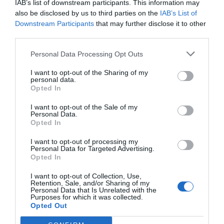
Andrea Franceschi, giornalista, Il
IAB’s list of downstream participants. This information may
also be disclosed by us to third parties on the
IAB’s List of
Sole24Ore; Sara Poma, Head of Branded
Downstream Participants
that may further disclose it to other
Content e autrice Chora Media. Modera
third parties.
Stefania Radman, giornalista VareseNews
Personal Data Processing Opt Outs
Il programma nella Sala VareseVive
I want to opt-out of the Sharing of my
personal data.
Opted In
h 9:00 – 11:00 –
I giornalisti e i poteri forti,
I want to opt-out of the Sale of my
le fake news e i diritti dei lettori: il
Personal Data.
Opted In
mercato dell’informazione secondo i
giovani
I want to opt-out of processing my
Personal Data for Targeted Advertising.
Opted In
Qual è il rapporto tra i millennials e il
I want to opt-out of Collection, Use,
mondo dell’informazione? Come si
Retention, Sale, and/or Sharing of my
Personal Data that Is Unrelated with the
informano i più giovani, di quali testate si
Purposes for which it was collected.
Opted Out
fidano e cosa chiedono al giornalismo? I