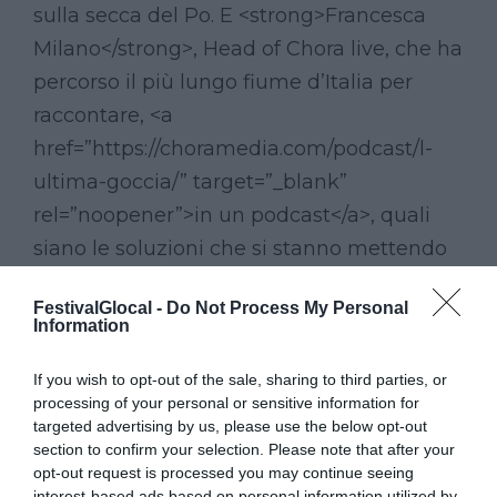
sulla secca del Po. E <strong>Francesca
Milano</strong>, Head of Chora live, che ha
percorso il più lungo fiume d’Italia per
raccontare, <a
href=”https://choramedia.com/podcast/l-
ultima-goccia/” target=”_blank”
rel=”noopener”>in un podcast</a>, quali
siano le soluzioni che si stanno mettendo
in campo per mitigare gli effetti di un
FestivalGlocal -
Do Not Process My Personal
fenomeno che il cambiamento climatico
Information
rischia di rendere sempre più frequenti.
If you wish to opt-out of the sale, sharing to third parties, or
L’incontro è in programma nel pomeriggio
processing of your personal or sensitive information for
targeted advertising by us, please use the below opt-out
di sabato 12 novembre, a partire dalle 16, in
section to confirm your selection. Please note that after your
Sala Campiotti, all’interno della sede della
opt-out request is processed you may continue seeing
interest-based ads based on personal information utilized by