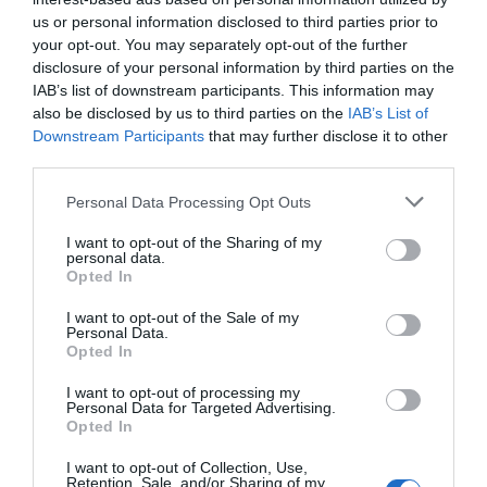
Camera di Commercio di piazza
us or personal information disclosed to third parties prior to
Montegrappa. L’ingresso è libero e gratuito.
your opt-out. You may separately opt-out of the further
disclosure of your personal information by third parties on the
IAB’s list of downstream participants. This information may
also be disclosed by us to third parties on the
IAB’s List of
Downstream Participants
that may further disclose it to other
third parties.
Personal Data Processing Opt Outs
I want to opt-out of the Sharing of my
personal data.
ORGANIZZATO DA
Opted In
I want to opt-out of the Sale of my
Personal Data.
Opted In
I want to opt-out of processing my
Personal Data for Targeted Advertising.
Opted In
CON IL SUPPORTO DI
I want to opt-out of Collection, Use,
Retention, Sale, and/or Sharing of my