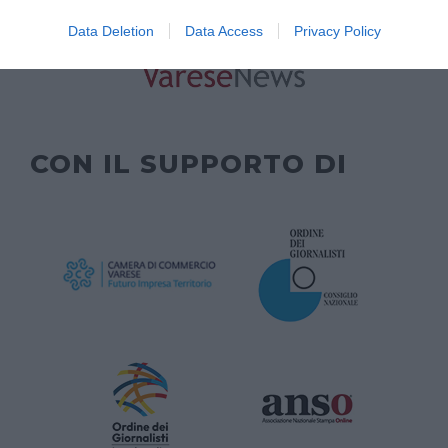
ORGANIZZATO DA
Data Deletion
Data Access
Privacy Policy
CON IL SUPPORTO DI