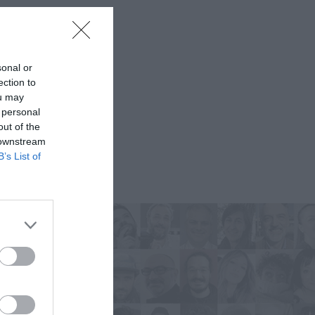
sonal or
ection to
ou may
 personal
out of the
 downstream
B’s List of