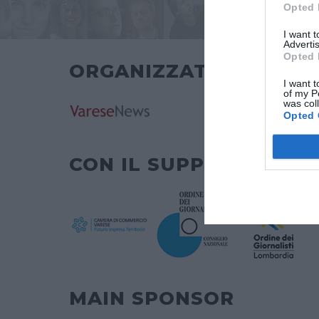
Opted 
I want 
Advertis
Opted 
ORGANIZZATO DA
I want t
of my P
was col
Opted 
CON IL SUPPORTO DI
MAIN SPONSOR