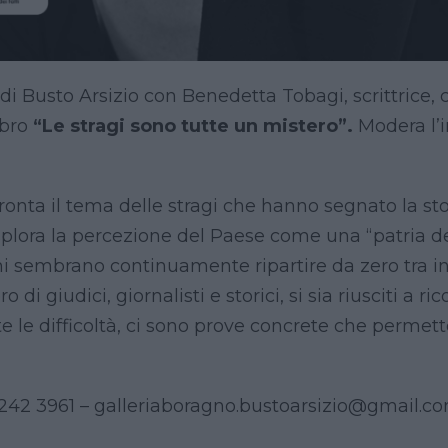
 Busto Arsizio con Benedetta Tobagi, scrittrice, c
ibro
“Le stragi sono tutte un mistero”.
Modera l’
ronta il tema delle stragi che hanno segnato la stor
esplora la percezione del Paese come una “patria d
ini sembrano continuamente ripartire da zero tra in
di giudici, giornalisti e storici, si sia riusciti a r
te le difficoltà, ci sono prove concrete che permett
38 242 3961 – galleriaboragno.bustoarsizio@gmail.co