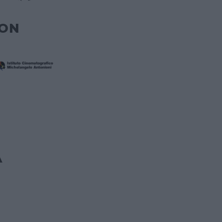
CON
A