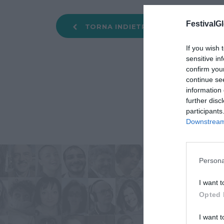
FestivalGl
TORNA INDIETRO
If you wish 
sensitive in
confirm you
continue se
information 
further disc
participants
Downstream 
Persona
I want t
Opted 
I want t