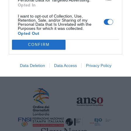
Opted In
I want to opt-out of Collection, Use,
Retention, Sale, and/or Sharing of my
Personal Data that Is Unrelated with the
CON IL SUPPORTO DI
Purposes for which it was collected.
Opted Out
CONFIRM
Data Deletion
Data Access
Privacy Policy