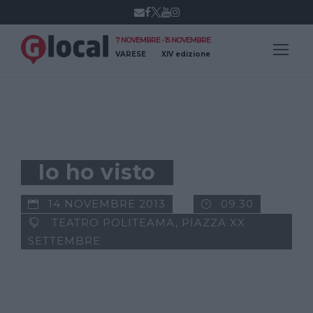
7 NOVEMBRE - 15 NOVEMBRE
VARESE
XIV edizione
EVENTI COLLATERALI
Io ho visto
14 NOVEMBRE 2013
09.30
TEATRO POLITEAMA, PIAZZA XX
SETTEMBRE