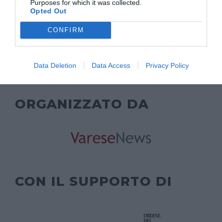
Purposes for which it was collected.
TORNA INDIETRO
Opted Out
CONFIRM
Data Deletion
Data Access
Privacy Policy
ORGANIZZATO DA
CON IL SUPPORTO DI