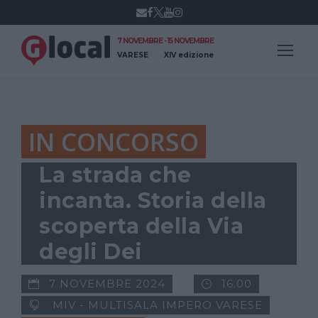
7 NOVEMBRE - 15 NOVEMBRE
VARESE
XIV edizione
IN CONCORSO
La strada che
incanta. Storia della
scoperta della Via
degli Dei
7 NOVEMBRE 2024
16.00
MIV - MULTISALA IMPERO VARESE