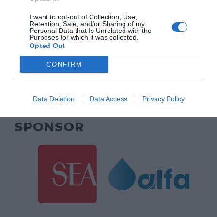
MAIN SPONSOR
I want to opt-out of Collection, Use,
Retention, Sale, and/or Sharing of my
Personal Data that Is Unrelated with the
Purposes for which it was collected.
Opted Out
CONFIRM
Data Deletion
Data Access
Privacy Policy
SPONSOR