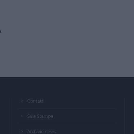
A
Contatti
Sala Stampa
Archivio news