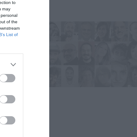
ection to
ou may
 personal
out of the
 downstream
B’s List of