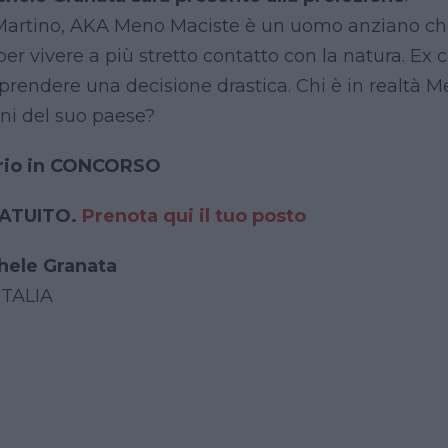
Martino, AKA Meno Maciste è un uomo anziano ch
per vivere a più stretto contatto con la natura. Ex
 prendere una decisione drastica. Chi è in realt
dini del suo paese?
io in CONCORSO
RATUITO.
Prenota qui il tuo posto
hele Granata
ITALIA