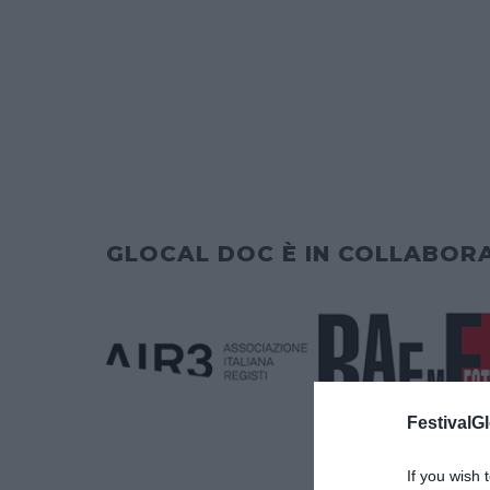
GLOCAL DOC È IN COLLABOR
FestivalGl
If you wish 