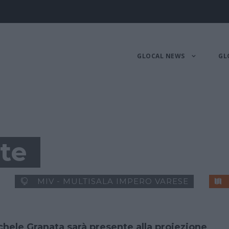
GLOCAL NEWS
GL
te
MIV - MULTISALA IMPERO VARESE
ichele Granata sarà presente alla proiezione
.