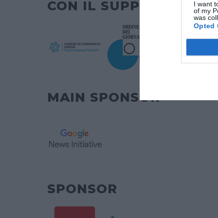
CON IL SUPPORTO DI
I want t
of my P
was col
Opted 
MAIN SPONSOR
SPONSOR