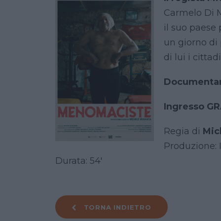
Carmelo Di 
il suo paese 
un giorno di
di lui i citta
Documentar
Ingresso G
Regia di
Mic
Produzione: 
Durata: 54′
TORNA INDIETRO