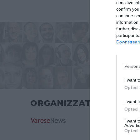
sensitive in
confirm you
continue se
information 
further disc
participants
Downstream 
Persona
I want t
Opted 
ORGANIZZATO DA
I want t
Opted 
I want 
Advertis
Opted 