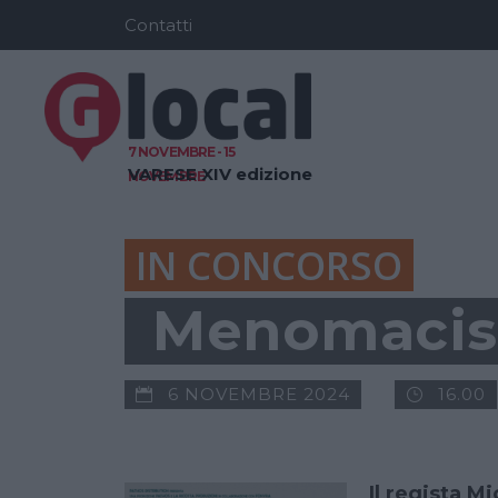
Contatti
7 NOVEMBRE - 15
VARESE
XIV edizione
NOVEMBRE
IN CONCORSO
Menomacis
6 NOVEMBRE 2024
16.00
Il regista M