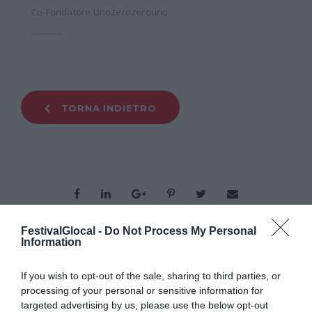
Co-Fondatore Unozerozerouno
TORNA INDIETRO
FestivalGlocal -
Do Not Process My Personal
Information
ORGANIZZATO DA
If you wish to opt-out of the sale, sharing to third parties, or
processing of your personal or sensitive information for
targeted advertising by us, please use the below opt-out