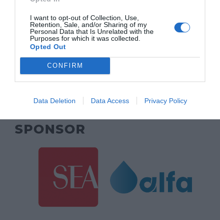
MAIN SPONSOR
I want to opt-out of Collection, Use,
Retention, Sale, and/or Sharing of my
Personal Data that Is Unrelated with the
Purposes for which it was collected.
Opted Out
CONFIRM
Data Deletion
Data Access
Privacy Policy
SPONSOR