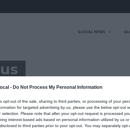
GLOCAL NEWS
GL
tus
, IL SOLE24ORE E ARTISTA
ocal -
Do Not Process My Personal Information
to opt-out of the sale, sharing to third parties, or processing of your per
formation for targeted advertising by us, please use the below opt-out s
r selection. Please note that after your opt-out request is processed y
in Grafica e Comunicazione al Cfp R. Bauer di Mila
eing interest-based ads based on personal information utilized by us or
disclosed to third parties prior to your opt-out. You may separately opt-
elle principali case editrici italiane. Attualmente è