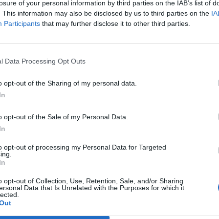
losure of your personal information by third parties on the IAB’s list of
uito il lancio della versione italiana di How To Sp
. This information may also be disclosed by us to third parties on the
IA
Participants
that may further disclose it to other third parties.
 Mondadori e autore di svariate cover di Panorama,
00 e del Mondo. Parallelamente all’attività editori
rca che è ormai cifra stilistica del suo lavoro di ar
l Data Processing Opt Outs
Lugano 2017, alla Biennale di Lucca 2018, a Zagreb
o opt-out of the Sharing of my personal data.
edrico e multimediale, ha collaborato con Axa, Ba
In
phire, Bmw, Distillerie Berta, Eni, Poste Italiane
iocesi di Milano, è docente di Comunicazione visiva
o opt-out of the Sale of my Personal Data.
In
azione al Master di Giornalismo IULM. Il suo ultimo l
a.
to opt-out of processing my Personal Data for Targeted
ing.
In
o opt-out of Collection, Use, Retention, Sale, and/or Sharing
ersonal Data that Is Unrelated with the Purposes for which it
lected.
Out