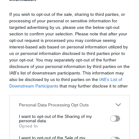
lavorato a Varese, Tivoli e Viterbo. Vive
If you wish to opt-out of the sale, sharing to third parties, or
a Viterbo. Ha un figlio, Lorenzo, che si
processing of your personal or sensitive information for
occupa di logica e problematiche
targeted advertising by us, please use the below opt-out
section to confirm your selection. Please note that after your
fondazionali. Per due anni Carlo
opt-out request is processed you may continue seeing
Galeotti ha insegnato storia della
interest-based ads based on personal information utilized by
stampa e dell’editoria presso
us or personal information disclosed to third parties prior to
your opt-out. You may separately opt-out of the further
l’università della Tuscia. Nello stesso
disclosure of your personal information by third parties on the
ateneo ha insegnato storia del
IAB’s list of downstream participants. This information may
also be disclosed by us to third parties on the
IAB’s List of
giornalismo. Si è occupato
Downstream Participants
that may further disclose it to other
dell’educazione nel ventennio fascista,
third parties.
con particolare attenzione
Personal Data Processing Opt Outs
all’iconografia e alla pubblicistica
I want to opt-out of the Sharing of my
minore. Sul piano teorico si muove
personal data.
Opted In
all’interno del paradigma delineato
dallo storico Emilio Gentile per quanto
I want to opt-out of the Sale of my