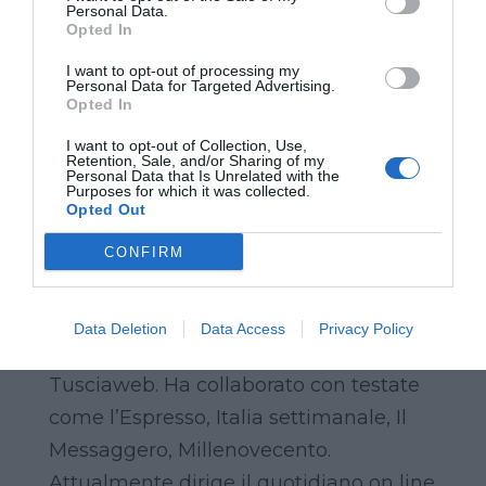
Personal Data.
riguarda l’interpretazione del fascismo
Opted In
come religione. Per quanto riguarda le
I want to opt-out of processing my
Personal Data for Targeted Advertising.
opere su don Lorenzo Milani, Carlo
Opted In
Galeotti ha sottolineato più volte come
I want to opt-out of Collection, Use,
l’unico interprete di indubbio interesse
Retention, Sale, and/or Sharing of my
Personal Data that Is Unrelated with the
è Michele Ranchetti, storico della
Purposes for which it was collected.
Opted Out
Chiesa e grande intellettuale. Carlo
Galeotti è giornalista professionista e
CONFIRM
ha fondato diversi giornali on line:
Varesenews, il più grande giornale
Data Deletion
Data Access
Privacy Policy
locale on line d’Italia, Nonsololibri,
Tusciaweb. Ha collaborato con testate
come l’Espresso, Italia settimanale, Il
Messaggero, Millenovecento.
Attualmente dirige il quotidiano on line