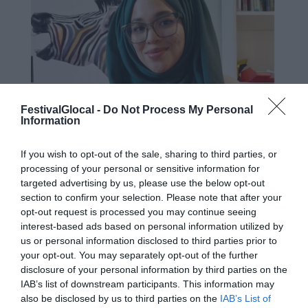
FestivalGlocal -
Do Not Process My Personal
Information
If you wish to opt-out of the sale, sharing to third parties, or
processing of your personal or sensitive information for
targeted advertising by us, please use the below opt-out
section to confirm your selection. Please note that after your
opt-out request is processed you may continue seeing
interest-based ads based on personal information utilized by
Samia Kaffouf, classe ’99, è redattrice
us or personal information disclosed to third parties prior to
your opt-out. You may separately opt-out of the further
per il giornale di strada altoatesino
disclosure of your personal information by third parties on the
“zebra.”. Cresciuta tra le montagne della
IAB’s list of downstream participants. This information may
also be disclosed by us to third parties on the
IAB’s List of
Val di Non in Trentino, nel 2018 si