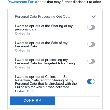
Downstream Participants
that may further disclose it to other
trasferisce in Alto Adige per perseguire
third parties.
un percorso di studi in ambito di
Personal Data Processing Opt Outs
Comunicazione e Cultura all’università
I want to opt-out of the Sharing of my
di Bressanone. Nel 2022 esplora il
personal data.
Opted In
mondo del giornalismo interattivo con
il lavoro di tesi intitolato: “Visual
I want to opt-out of the Sale of my
Personal Data.
storytelling interattivo per la
Opted In
comunicazione delle guerre”. Durante
I want to opt-out of processing my
Personal Data for Targeted Advertising.
gli studi si interfaccia per la prima volta
Opted In
al mondo dei giornali di strada
I want to opt-out of Collection, Use,
attraverso “zebra.”, medium locale
Retention, Sale, and/or Sharing of my
Personal Data that Is Unrelated with the
bilingue per cui, da agosto 2024,
Purposes for which it was collected.
Opted Out
gestisce la parte in lingua italiana.
CONFIRM