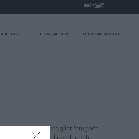
OCAL DOC
BLOGLAB 2025
EDIZIONI PASSATE
tato premiato come miglior fotografo
o come fotografo indipendente ha