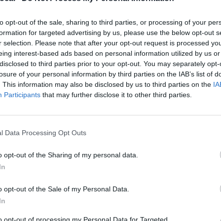
iochi Olimpici, gli Europei di calcio e ha lavorato 
to opt-out of the sale, sharing to third parties, or processing of your per
tivi internazionali in tutto il mondo. Mattia ha la 
formation for targeted advertising by us, please use the below opt-out s
 con un occhio per quel momento molto speciale. Il 
r selection. Please note that after your opt-out request is processed y
eing interest-based ads based on personal information utilized by us or
ve prospettive con immagini creative ed emoziona
disclosed to third parties prior to your opt-out. You may separately opt-
dedizione per il proprio lavoro gli hanno portato 
losure of your personal information by third parties on the IAB’s list of
. This information may also be disclosed by us to third parties on the
IA
. L’essere giovane con una visione attuale delle mo
Participants
that may further disclose it to other third parties.
n valore aggiunto con il contributo delle sue immag
conoscimenti per il suo lavoro in occasione di even
ubblicitarie di successo per marchi importanti e
l Data Processing Opt Outs
organizzazioni.
o opt-out of the Sharing of my personal data.
In
A:
o opt-out of the Sale of my Personal Data.
In
to opt-out of processing my Personal Data for Targeted