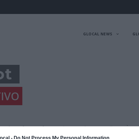
GLOCAL NEWS
GL
ot
IVO
ot è un fotografo sportivo con base a Milano. È s
nder 30 nel 2020 da AIPS media award. Lavorand
ocal -
Do Not Process My Personal Information