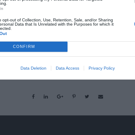
toracconto giornalistico degli sp
ing.
In
 VARESEVIVE, VIA SAN FRANCESCO D'ASSISI 26
o opt-out of Collection, Use, Retention, Sale, and/or Sharing
ersonal Data that Is Unrelated with the Purposes for which it
lected.
Out
CONFIRM
Data Deletion
Data Access
Privacy Policy