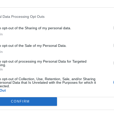
one dell'informazione nata nel 2014 a Torino, con 
 Cappai, il progetto Pop Journalism per la diffusi
l Data Processing Opt Outs
ing. È direttore editoriale per Pop Economix, ass
o opt-out of the Sharing of my personal data.
zazione e l'informazione economica attraverso l'in
In
 e collabora con diverse testate di informazione (
Ore) e tra il 2007 e il 2012 ha lavorato a Radio24-Il 
o opt-out of the Sale of my Personal Data.
In
to opt-out of processing my Personal Data for Targeted
ing.
In
o opt-out of Collection, Use, Retention, Sale, and/or Sharing
ersonal Data that Is Unrelated with the Purposes for which it
lected.
Out
CONFIRM