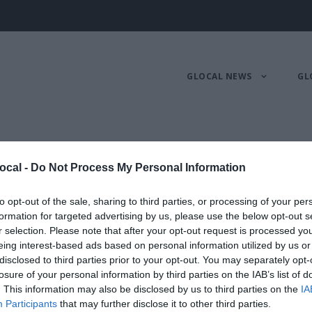
GLOCAL NEWS
GL
enza
ocal -
Do Not Process My Personal Information
to opt-out of the sale, sharing to third parties, or processing of your per
formation for targeted advertising by us, please use the below opt-out s
r selection. Please note that after your opt-out request is processed y
eing interest-based ads based on personal information utilized by us or
disclosed to third parties prior to your opt-out. You may separately opt-
losure of your personal information by third parties on the IAB’s list of
nza, giornalista freelance, è tutor al Master in Gi
. This information may also be disclosed by us to third parties on the
IA
Participants
that may further disclose it to other third parties.
iano dell'Online News Association dal 2009. È presi