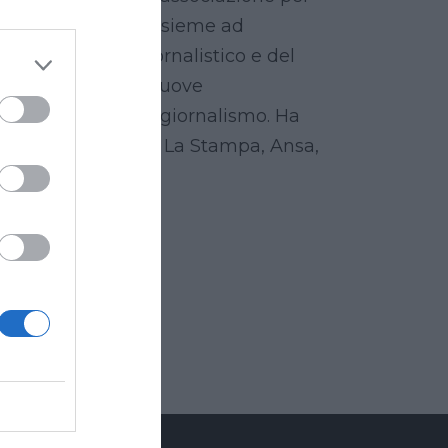
cui ha promosso, insieme ad
one del metodo giornalistico e del
ociazione che promuove
contro tra teatro e giornalismo. Ha
Kataweb.it, l'Unità, La Stampa, Ansa,
Sole 24 Ore.