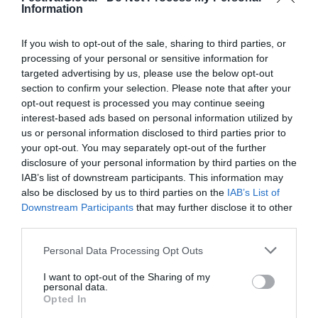
Information
i primi passi nel mondo dello
spettacolo a 14 anni lavorando come
If you wish to opt-out of the sale, sharing to third parties, or
speaker in piccole emittenti
processing of your personal or sensitive information for
targeted advertising by us, please use the below opt-out
radiofoniche. Nel 1984 incontra Diego
section to confirm your selection. Please note that after your
Abatantuono e inizia attività come
opt-out request is processed you may continue seeing
interest-based ads based on personal information utilized by
attore nella prima sit-com italiana per il
us or personal information disclosed to third parties prior to
circuito Euro TV, per poi passare al
your opt-out. You may separately opt-out of the further
disclosure of your personal information by third parties on the
cinema con Gabriele Salvatores,
IAB’s list of downstream participants. This information may
Giuseppe Bertolucci e Jerry Calà. Nel
also be disclosed by us to third parties on the
IAB’s List of
1991 sempre come attore approda a
Downstream Participants
that may further disclose it to other
third parties.
“Scherzi a parte”, nel 1994 lavora per la
Rai in un programma con Nanni Loi.
Personal Data Processing Opt Outs
Nel 1995 partecipa al programma
I want to opt-out of the Sharing of my
personal data.
Mediaset “I Guastafeste”. Nel 1996
Opted In
incontra Antonio Ricci ed inizia la