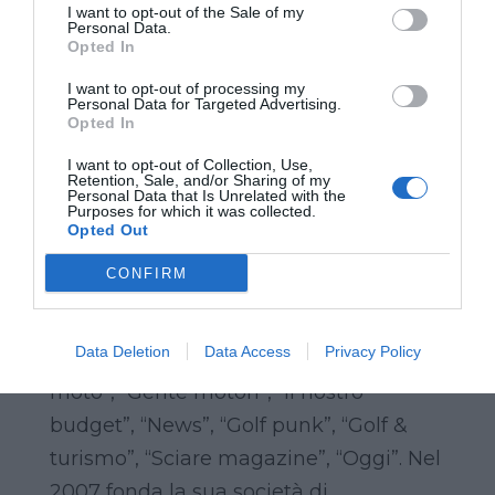
I want to opt-out of the Sale of my
collaborazione con “Striscia la
Personal Data.
Opted In
notizia”ad oggi 24 anni nelle file del
I want to opt-out of processing my
noto programma di Canale 5. Nel 1997
Personal Data for Targeted Advertising.
Opted In
scrive il libro: Le avventure del Tapiro
d'oro. Radio: 2 stagioni Radio 105, Radio
I want to opt-out of Collection, Use,
Retention, Sale, and/or Sharing of my
DeeJay, Radio 24 Il Sole 24 Ore: sette
Personal Data that Is Unrelated with the
Purposes for which it was collected.
stagioni con il programma da lui scritto
Opted Out
e condotto “Al Vostro posto”. Al lavoro
CONFIRM
televisivo ha sempre affiancato
collaborazioni giornalistiche:
Data Deletion
Data Access
Privacy Policy
“Quotidiano nazionale”, “Leggo”, “Tutto
moto”, “Gente motori”, “Il nostro
budget”, “News”, “Golf punk”, “Golf &
turismo”, “Sciare magazine”, “Oggi”. Nel
2007 fonda la sua società di