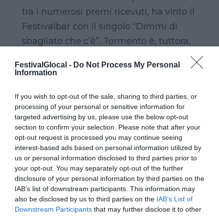
tra i numerosi premi ricevuti, ha vinto il
Festivalbar con il singolo “Dimmi di
sbagliato che c’è”. Tormento è, tuttora,
una figura fondamentale e di
FestivalGlocal -
Do Not Process My Personal
riferimento per le nuove generazioni
Information
del Rap e della Trap, su tutti ha
If you wish to opt-out of the sale, sharing to third parties, or
materialmente contribuito alla crescita
processing of your personal or sensitive information for
di artisti come Izi, Rkomi, etc. Tuttavia
targeted advertising by us, please use the below opt-out
section to confirm your selection. Please note that after your
non bisogna dimenticare il filo che lo
opt-out request is processed you may continue seeing
lega ad artisti come Tiziano Ferro,
interest-based ads based on personal information utilized by
corista durante il tour dei Sottotono,
us or personal information disclosed to third parties prior to
your opt-out. You may separately opt-out of the further
che lo ha voluto come unico featuring
disclosure of your personal information by third parties on the
maschile all’interno del suo ultimo
IAB’s list of downstream participants. This information may
also be disclosed by us to third parties on the
IAB’s List of
album “Il mestiere della vita”. Tormento
Downstream Participants
that may further disclose it to other
è una figura amata e rispettata non