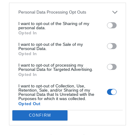
third parties.
solo nell’ambiente del Rap, ma da tutta
Personal Data Processing Opt Outs
la musica italiana, che vede in lui il
I want to opt-out of the Sharing of my
fondatore e l’innovatore di un genere
personal data.
Opted In
musicale sempre troppo spesso vittima
dei propri dettami. Durante Sanremo
I want to opt-out of the Sale of my
Personal Data.
2019 è stato ospite nella serata dei
Opted In
duetti, scatenando l’euforia della scena
I want to opt-out of processing my
Personal Data for Targeted Advertising.
Rap italiana e andando in tendenza su
Opted In
Twitter. A Marzo è uscito il primo
I want to opt-out of Collection, Use,
singolo del suo nuovo album, il brano
Retention, Sale, and/or Sharing of my
Personal Data that Is Unrelated with the
“Acqua su Marte” con il featuring di J-
Purposes for which it was collected.
Opted Out
Ax, il brano ha ottenuto un grandissimo
successo diventando sigla dei mondiali
CONFIRM
femminili per Sky Sport. “2 Gocce di
Vodka” è il titolo del secondo singolo di