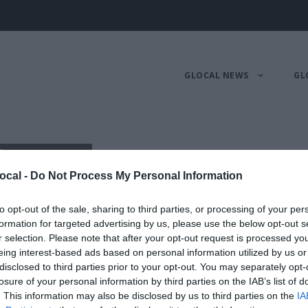
GLOCAL NEWS
GL
iello
ocal -
Do Not Process My Personal Information
MATICO FORENSE
to opt-out of the sale, sharing to third parties, or processing of your per
formation for targeted advertising by us, please use the below opt-out s
r selection. Please note that after your opt-out request is processed y
eing interest-based ads based on personal information utilized by us or
disclosed to third parties prior to your opt-out. You may separately opt-
losure of your personal information by third parties on the IAB’s list of
llo Studio Ingegneria Informatica Forense (iscritto al
. This information may also be disclosed by us to third parties on the
IA
844 del Tribunale di Brescia), Ausiliario di Polizia 