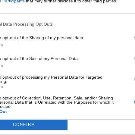
Participants
that may further disclose it to other third parties.
 Tecnico del Pubblico Ministero e Consulente Tecn
all'Università Telematica Internazionale Uninettu
l Data Processing Opt Outs
ca di base e metodologia di acquisizione delle pro
i Laurea in Diritto dell'impresa, del lavoro e delle
o opt-out of the Sharing of my personal data.
itale, con il prof. Paolo Reale. E’ perito tecnico pe
In
ergamo, Busto Arsizio, Mantova, Verona, Venezia e 
o opt-out of the Sale of my Personal Data.
la Repubblica in tutta Italia.
In
to opt-out of processing my Personal Data for Targeted
ing.
In
o opt-out of Collection, Use, Retention, Sale, and/or Sharing
ersonal Data that Is Unrelated with the Purposes for which it
lected.
Out
CONFIRM