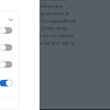
ico di Parte. E' Professore a
no i Roma, per l'insegnamento di
ve" nella Facoltà di Giurisprudenza
 nuove tecnologie - Diritto della
r numerosi Tribunali tra cui Milano,
consulente tecnico del p.m. per le