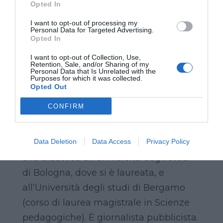
Opted In
digitale (corso di laurea magistrale in
Televisione, cinema e new media).
I want to opt-out of processing my
Personal Data for Targeted Advertising.
Coordina il Master universitario in
Opted In
Giornalismo, dove insegna. È nel
I want to opt-out of Collection, Use,
Retention, Sale, and/or Sharing of my
comitato scientifico del Centro di
Personal Data that Is Unrelated with the
Purposes for which it was collected.
ricerca 01Lab-Journalism in the Digital
Opted Out
Age. Data Science, New virtual
CONFIRM
Communities, Ethics of Algorithms. Ha
svolto attività di ricerca per l’Università
della Svizzera Italiana, ha collaborato
Data Deletion
Data Access
Privacy Policy
alla didattica all’Università degli studi
di Bologna, dove si è laureata, e
all’Università degli studi di Bergamo
(corso di laurea magistrale in Scienze
pedagogiche). È giornalista pubblicista.