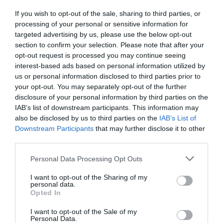
If you wish to opt-out of the sale, sharing to third parties, or
processing of your personal or sensitive information for
targeted advertising by us, please use the below opt-out
section to confirm your selection. Please note that after your
opt-out request is processed you may continue seeing
interest-based ads based on personal information utilized by
us or personal information disclosed to third parties prior to
your opt-out. You may separately opt-out of the further
disclosure of your personal information by third parties on the
IAB’s list of downstream participants. This information may
Collabora con l’Università IULM dal
also be disclosed by us to third parties on the
IAB’s List of
1999. Dopo aver svolto attività di
Downstream Participants
that may further disclose it to other
third parties.
assistenza alla didattica (corso di Teoria
e tecniche del linguaggio giornalistico,
Personal Data Processing Opt Outs
Laboratorio di scrittura e
I want to opt-out of the Sharing of my
personal data.
comunicazione in lingua italiana), è
Opted In
titolare degli insegnamenti Laboratorio
I want to opt-out of the Sale of my
di giornalismo e Giornalismo nell’era
Personal Data.