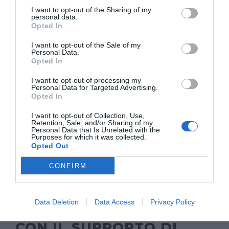
diversa. Amo quello che cercano di dare
I want to opt-out of the Sharing of my
personal data.
come partecipazione a questo mondo e
Opted In
alla loro professionalità”.
I want to opt-out of the Sale of my
Personal Data.
Opted In
I want to opt-out of processing my
Personal Data for Targeted Advertising.
Opted In
I want to opt-out of Collection, Use,
Retention, Sale, and/or Sharing of my
Personal Data that Is Unrelated with the
Purposes for which it was collected.
ORGANIZZATO DA
Opted Out
CONFIRM
Data Deletion
Data Access
Privacy Policy
CON IL SUPPORTO DI