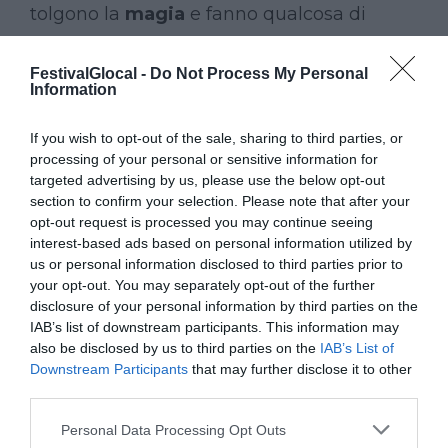
tolgono la
magia
e fanno qualcosa di
didascalico. A me piacciono gli artisti che
dicono senza dire,
è meno interessante
FestivalGlocal -
Do Not Process My Personal
Information
quello che ti rivela tutto, perché quando
mi trovo davanti all’opera non posso più
If you wish to opt-out of the sale, sharing to third parties, or
processing of your personal or sensitive information for
avvicinarmi a illeggibile e infinito”. “Ti
targeted advertising by us, please use the below opt-out
ricordi le interviste che ti fanno
scoprire
section to confirm your selection. Please note that after your
qualcosa” aggiunge Blumer. “Ogni artista
opt-out request is processed you may continue seeing
interest-based ads based on personal information utilized by
quando risponde va rispettato, è una
us or personal information disclosed to third parties prior to
persona con espressioni artistiche diverse
your opt-out. You may separately opt-out of the further
disclosure of your personal information by third parties on the
ed è interessante quello che nasconde e
IAB’s list of downstream participants. This information may
che dice – racconta
Morandini
– Quando
also be disclosed by us to third parties on the
IAB’s List of
Downstream Participants
that may further disclose it to other
sono intervistato ho la fortuna di tirare
third parties.
fuori cose che
avevo dentro da tempo.
Personal Data Processing Opt Outs
Ognuno ha una
verità umana
e artistica