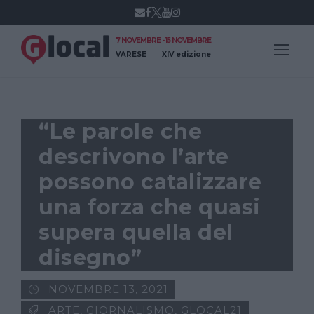
7 NOVEMBRE - 15 NOVEMBRE
VARESE
XIV edizione
“Le parole che
descrivono l’arte
possono catalizzare
una forza che quasi
supera quella del
disegno”
NOVEMBRE 13, 2021
ARTE
,
GIORNALISMO
,
GLOCAL21