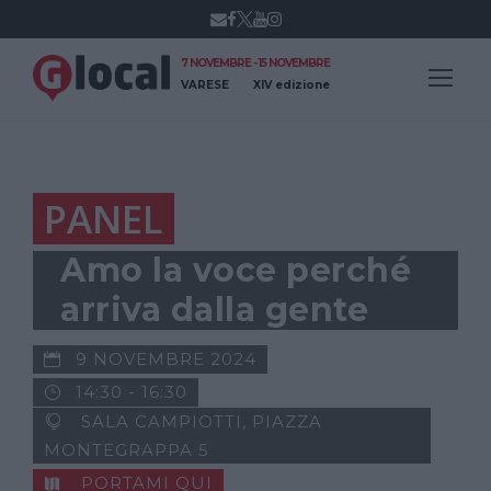
7 NOVEMBRE - 15 NOVEMBRE
VARESE
XIV edizione
PANEL
Amo la voce perché
arriva dalla gente
9 NOVEMBRE 2024
14:30 - 16:30
SALA CAMPIOTTI, PIAZZA
MONTEGRAPPA 5
PORTAMI QUI