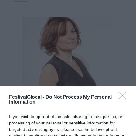
FestivalGlocal -
Do Not Process My Personal
Information
If you wish to opt-out of the sale, sharing to third parties, or
SARA ZAMBOTTI
processing of your personal or sensitive information for
targeted advertising by us, please use the below opt-out
Giornalista e antropologa
section to confirm your selection. Please note that after your