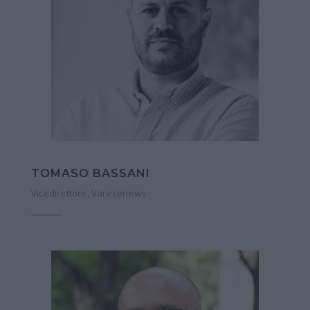
TOMASO BASSANI
Vicedirettore, Varesenews