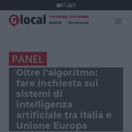
7 NOVEMBRE - 15 NOVEMBRE
VARESE
XIV edizione
PANEL
Oltre l’algoritmo:
fare inchiesta sui
sistemi di
intelligenza
artificiale tra Italia e
Unione Europa