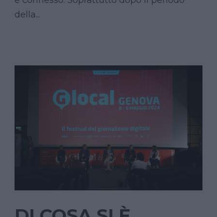
della...
DI COSA SI È