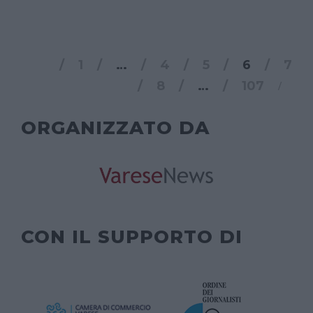
1
…
4
5
6
7
8
…
107
ORGANIZZATO DA
CON IL SUPPORTO DI