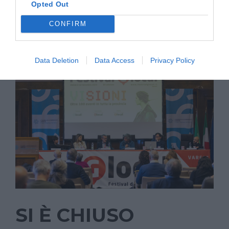
di Puglia,...
Opted Out
CONFIRM
Data Deletion
Data Access
Privacy Policy
SI È CHIUSO