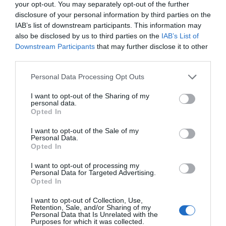
your opt-out. You may separately opt-out of the further
disclosure of your personal information by third parties on the
IPERLOCALE E AI
IAB’s list of downstream participants. This information may
also be disclosed by us to third parties on the
IAB’s List of
Downstream Participants
that may further disclose it to other
GENNAIO 23, 2024
FIGILO FESTIVAL
third parties.
L’ottava edizione del Festival
Personal Data Processing Opt Outs
dell’Informazione Giornalistica Locale
I want to opt-out of the Sharing of my
personal data.
(FIGiLo) si terrà dal 25 al 27 gennaio 2024 a
Opted In
Lecce e vede anche la partecipazione di
I want to opt-out of the Sale of my
VareseNews. La grande novità dell’ottava
Personal Data.
Opted In
edizione dell’evento, organizzato dal
I want to opt-out of processing my
gruppo Caroli Hotels, da Piazzasalento,
Personal Data for Targeted Advertising.
Opted In
giornale già diretto dal giornalista
Fernando D’Aprile (ideatore del festival),
I want to opt-out of Collection, Use,
Retention, Sale, and/or Sharing of my
con il patrocinio dell’Ordine dei Giornalisti
Personal Data that Is Unrelated with the
Purposes for which it was collected.