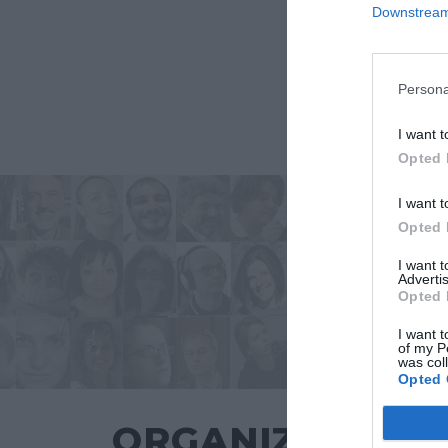
Downstream 
Persona
I want t
Opted 
I want t
Opted 
I want 
Advertis
Opted 
I want t
of my P
was col
Opted 
ORGANIZZATO 