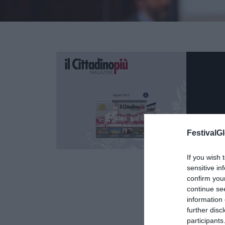
FestivalGl
If you wish 
sensitive in
29
confirm you
OTT
continue se
information 
further disc
participants