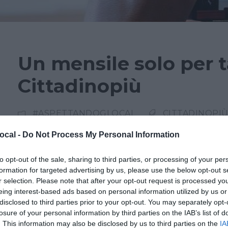
Un mensile solo per ta
Cittadinopiù
#ASPETTANDOGLOCAL
CITTADINOPI
ocal -
Do Not Process My Personal Information
Proseguiamo il nostro viaggio tra le testate g
casa. Precisamente, parliamo di Lodi. Il Cittadi
to opt-out of the sale, sharing to third parties, or processing of your per
formation for targeted advertising by us, please use the below opt-out s
lanciato, infatti, a settembre un mensile escl
r selection. Please note that after your opt-out request is processed y
lancio di Cittadinopiù, questo il nome scelto p
eing interest-based ads based on personal information utilized by us or
avvenuto il 18 settembre assieme ad Alberto Val
disclosed to third parties prior to your opt-out. You may separately opt-
losure of your personal information by third parties on the IAB’s list of
. This information may also be disclosed by us to third parties on the
IA