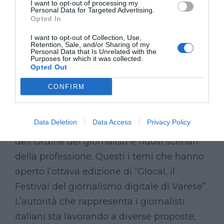
Ordine dei
I want to opt-out of processing my
Personal Data for Targeted Advertising.
Opted In
giornalisti e fake
I want to opt-out of Collection, Use,
news, quale
Retention, Sale, and/or Sharing of my
Personal Data that Is Unrelated with the
Purposes for which it was collected.
aboliamo?
Opted Out
CONFIRM
NEWS
GLOCAL19
Data Deletion
Data Access
Privacy Policy
Fake news, proposte di riforma
dell’Ordine dei giornalisti e nuovi scenari
della professione. Questi i temi che hanno
aperto l’ottava edizione di “Glocal, il
Festival del giornalismo digitale di Varese”.
L’autorità che rappresenta i giornalisti
italiani sta lavorando a diverse proposte,