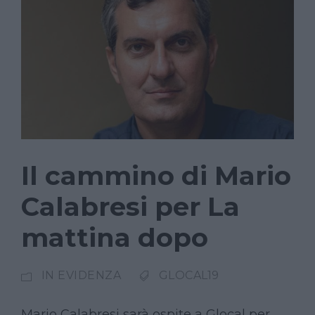
Il cammino di Mario
Calabresi per La
mattina dopo
IN EVIDENZA
GLOCAL19
Mario Calabresi sarà ospite a Glocal per