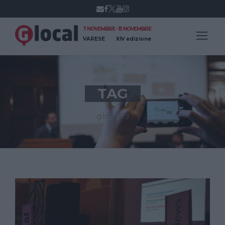
7 NOVEMBRE - 15 NOVEMBRE
VARESE
XIV edizione
TAG
glocal19