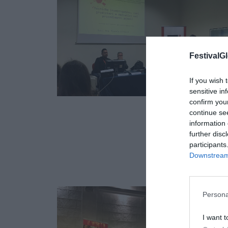
FestivalGl
If you wish 
sensitive in
confirm you
continue se
08
information 
further disc
NOV
participants
Downstream 
Persona
I want t