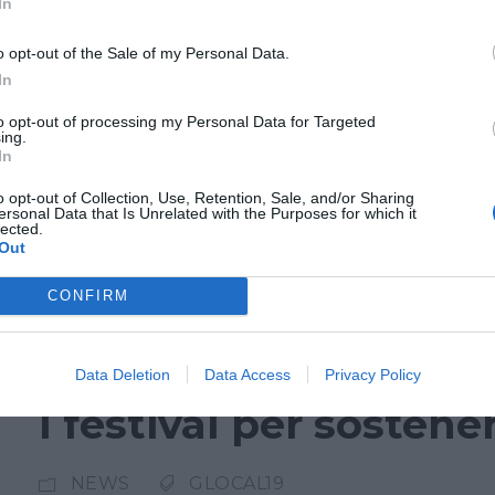
In
diritto di cronaca e 
o opt-out of the Sale of my Personal Data.
In
NEWS
GLOCAL19
to opt-out of processing my Personal Data for Targeted
ing.
Attualmente il tema della privacy è un argom
In
Camera, specializzato in privacy e diritto del
o opt-out of Collection, Use, Retention, Sale, and/or Sharing
ersonal Data that Is Unrelated with the Purposes for which it
nel nostro sistema non esista una forma che pr
lected.
Out
un’azione giudiziaria a chiunque, anche quella
l’avere ragione e l’evitare una causa c’è...
CONFIRM
Data Deletion
Data Access
Privacy Policy
I festival per sostener
NEWS
GLOCAL19