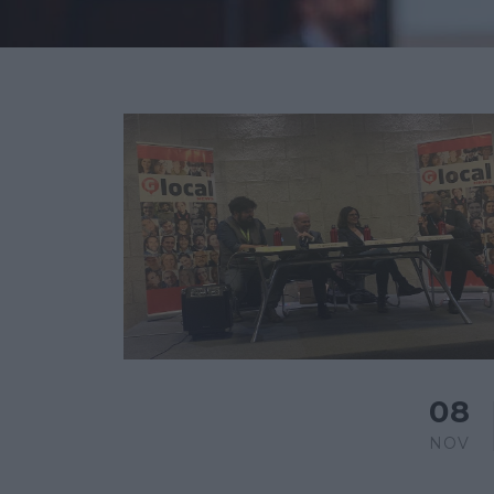
08
NOV