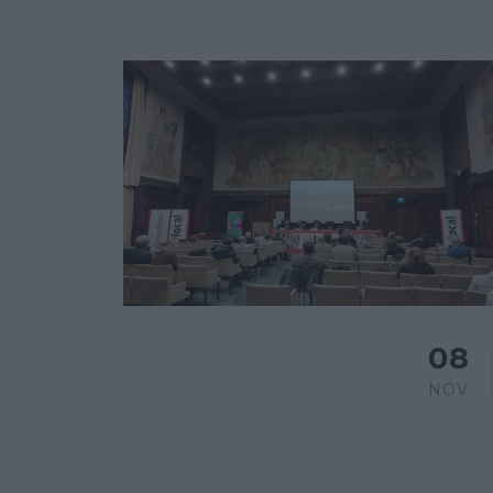
08
NOV