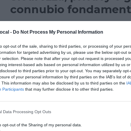
connubio fondament
NEWS
GLOCAL19
ocal -
Do Not Process My Personal Information
Siamo davvero sicuri della protezione dei nost
to opt-out of the sale, sharing to third parties, or processing of your per
l’informatica che ruolo copre nel corso di un’i
formation for targeted advertising by us, please use the below opt-out s
tre speaker, competenti in diverse discipline d
r selection. Please note that after your opt-out request is processed y
eing interest-based ads based on personal information utilized by us or
giuridico, hanno risposto ad alcune di quest
disclosed to third parties prior to your opt-out. You may separately opt-
presenti alcune metodologie investigative e g
losure of your personal information by third parties on the IAB’s list of
. This information may also be disclosed by us to third parties on the
IA
Participants
that may further disclose it to other third parties.
Gli uffici stampa nel
l Data Processing Opt Outs
amministrazione: priv
o opt-out of the Sharing of my personal data.