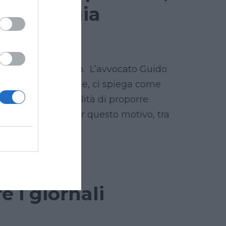
deontologia
ento molto sentito. L’avvocato Guido
l’informazione online, ci spiega come
ecluda la possibilità di proporre
 più arbitraria. Per questo motivo, tra
e i giornali